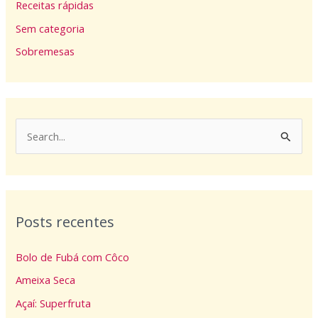
Receitas rápidas
Sem categoria
Sobremesas
P
e
s
q
Posts recentes
u
i
Bolo de Fubá com Côco
s
Ameixa Seca
a
Açaí: Superfruta
r