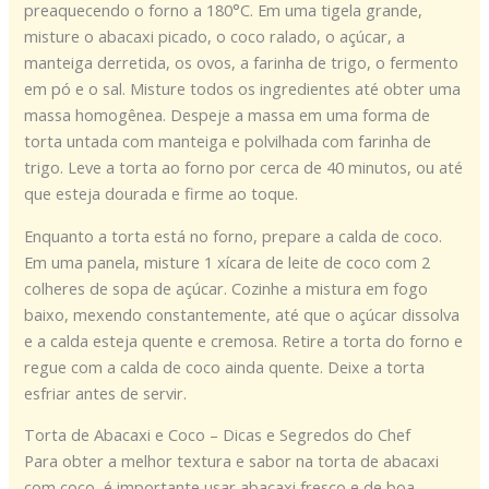
preaquecendo o forno a 180°C. Em uma tigela grande,
misture o abacaxi picado, o coco ralado, o açúcar, a
manteiga derretida, os ovos, a farinha de trigo, o fermento
em pó e o sal. Misture todos os ingredientes até obter uma
massa homogênea. Despeje a massa em uma forma de
torta untada com manteiga e polvilhada com farinha de
trigo. Leve a torta ao forno por cerca de 40 minutos, ou até
que esteja dourada e firme ao toque.
Enquanto a torta está no forno, prepare a calda de coco.
Em uma panela, misture 1 xícara de leite de coco com 2
colheres de sopa de açúcar. Cozinhe a mistura em fogo
baixo, mexendo constantemente, até que o açúcar dissolva
e a calda esteja quente e cremosa. Retire a torta do forno e
regue com a calda de coco ainda quente. Deixe a torta
esfriar antes de servir.
Torta de Abacaxi e Coco – Dicas e Segredos do Chef
Para obter a melhor textura e sabor na torta de abacaxi
com coco, é importante usar abacaxi fresco e de boa