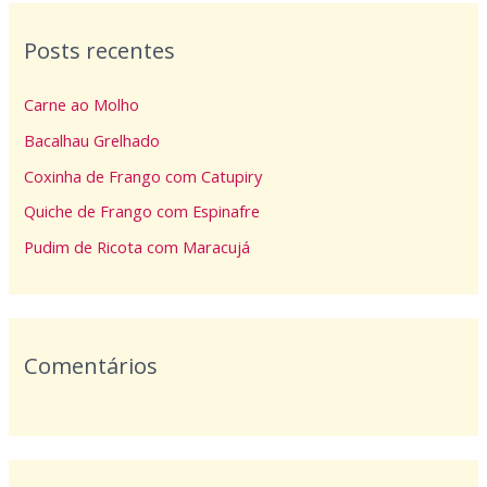
q
Posts recentes
u
i
Carne ao Molho
s
Bacalhau Grelhado
a
Coxinha de Frango com Catupiry
r
p
Quiche de Frango com Espinafre
o
Pudim de Ricota com Maracujá
r
:
Comentários