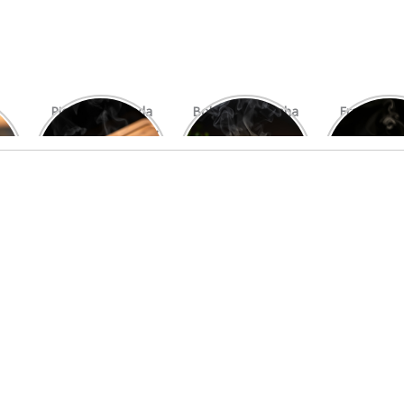
Picanha Grelhada
Bolo de Pamonha
Frango gra
com Chimichurri
na Palha
com mi
Fresco