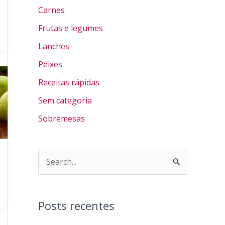
Carnes
Frutas e legumes
Lanches
Peixes
Receitas rápidas
Sem categoria
Sobremesas
P
e
s
Posts recentes
q