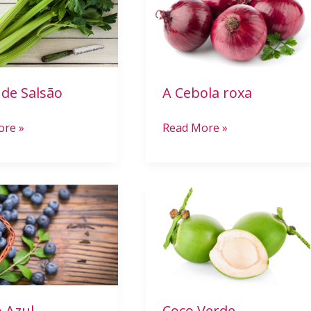
roxa
 de Salsão
A Cebola roxa
ore »
Read More »
Coco
Verde
o Azul
Coco Verde