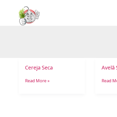
Cereja Seca
Avelã
Cereja
Avelã
Seca
Saudáve
Read More »
Read M