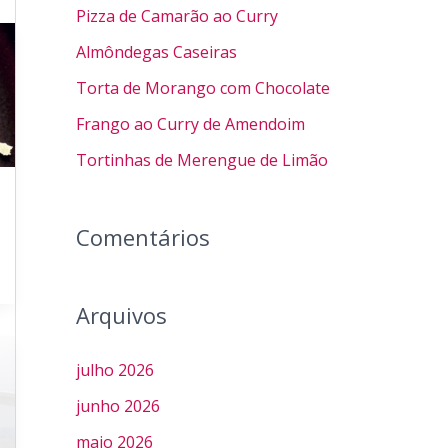
u
Pizza de Camarão ao Curry
i
Almôndegas Caseiras
s
Torta de Morango com Chocolate
a
Frango ao Curry de Amendoim
r
Tortinhas de Merengue de Limão
p
o
r
Comentários
:
Arquivos
julho 2026
junho 2026
maio 2026