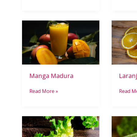
Manga
Laranja
Madura
Limão
Manga Madura
Laran
Read More »
Read M
Escarola
Abobri
Crocante