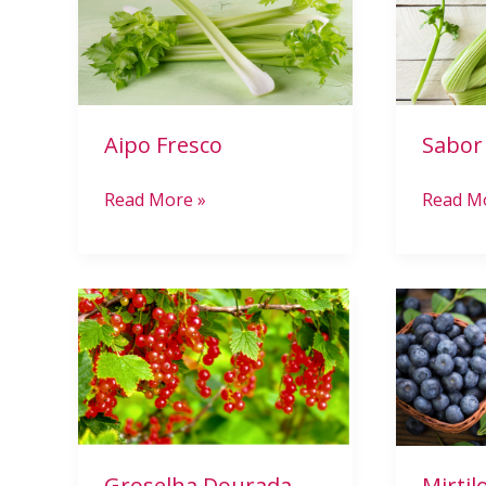
Salsão
Aipo Fresco
Sabor
Read More »
Read M
Groselha
Mirtilo
Dourada
Azul
Groselha Dourada
Mirtil