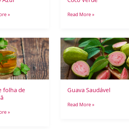
ore »
Read More »
Guava
Saudável
 folha de
Guava Saudável
lã
Read More »
ore »