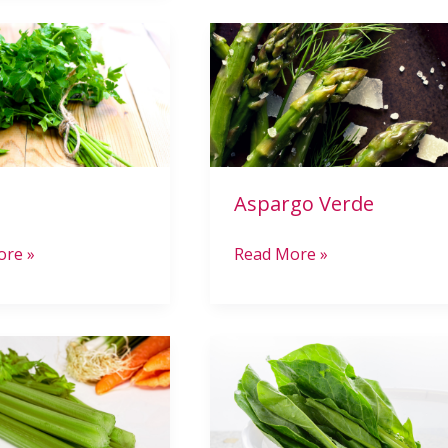
Aspargo
Verde
Aspargo Verde
ore »
Read More »
Couve
Manteiga