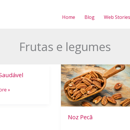
Home
Blog
Web Storie
Frutas e legumes
Noz
 Saudável
Pecã
l
ore »
Noz Pecã