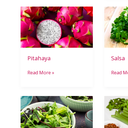
Pitahaya
Salsa
Pitahaya
Salsa
Read More »
Read M
Rúcula
Aipo
Picante
Doce