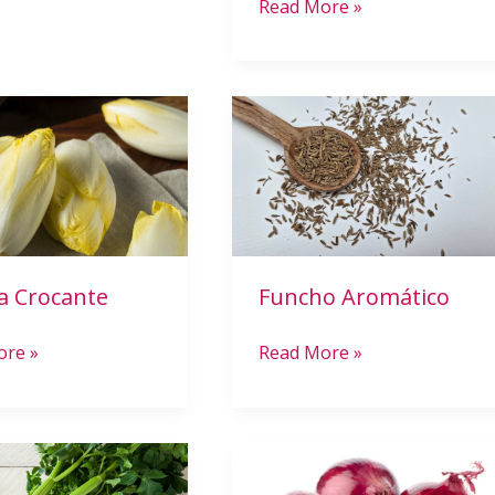
Read More »
Funcho
e
Aromático
a Crocante
Funcho Aromático
ore »
Read More »
A
Cebola