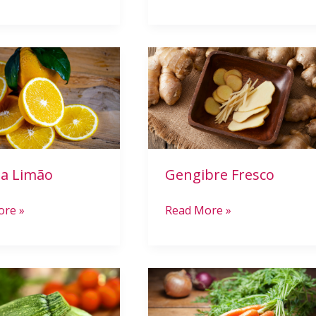
Gengibre
Fresco
ja Limão
Gengibre Fresco
ore »
Read More »
nha
Cenoura
Dourada