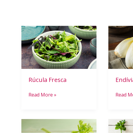
Rúcula
Endívia
Fresca
Crocant
Rúcula Fresca
Endívi
Read More »
Read M
Aipo
Sabor
Fresco
de