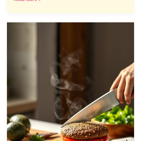
Hambúrguer
de
Quinoa
Low
Carb