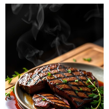
Picanha
Grelhada
com
Chimichurri
Fresco