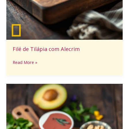
Filé de Tilápia com Alecrim
Read More »
Sanduíche
Natural
de
Frango