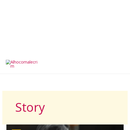
Story
Filé