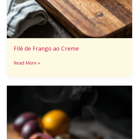
Filé de Frango ao Creme
Read More »
Mousse
de
Maracujá
Prático