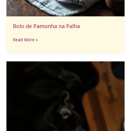
Bolo de Pamonha na Palha
Read More »
Frango
gratinado
com
milho