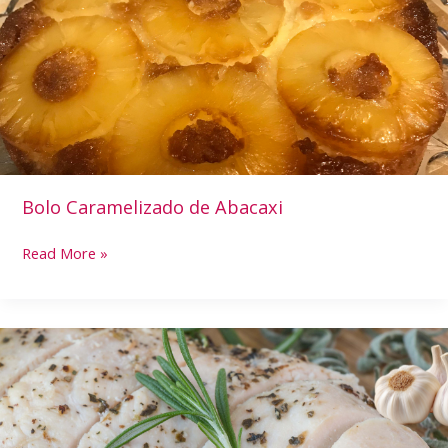
Abacaxi
Bolo Caramelizado de Abacaxi
Read More »
Os
Segredos
do
Alecrim
na