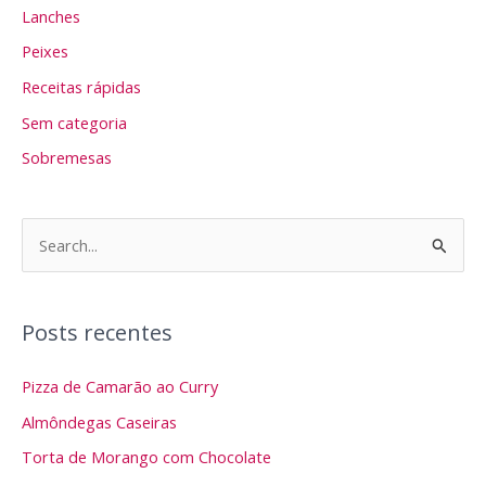
Lanches
Peixes
Receitas rápidas
Sem categoria
Sobremesas
P
e
s
Posts recentes
q
u
Pizza de Camarão ao Curry
i
Almôndegas Caseiras
s
Torta de Morango com Chocolate
a