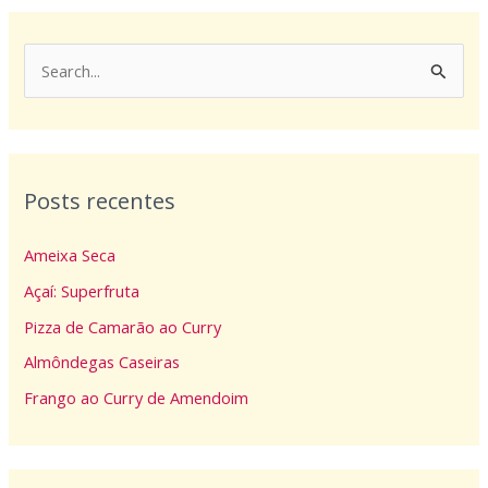
P
e
s
q
Posts recentes
u
i
Ameixa Seca
s
Açaí: Superfruta
a
Pizza de Camarão ao Curry
r
p
Almôndegas Caseiras
o
Frango ao Curry de Amendoim
r
: