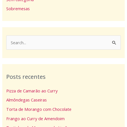
Sobremesas
P
e
s
q
Posts recentes
u
i
Pizza de Camarão ao Curry
s
Almôndegas Caseiras
a
Torta de Morango com Chocolate
r
p
Frango ao Curry de Amendoim
o