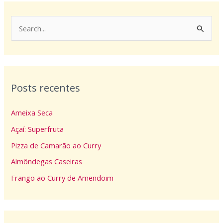
P
e
s
q
Posts recentes
u
i
Ameixa Seca
s
Açaí: Superfruta
a
Pizza de Camarão ao Curry
r
p
Almôndegas Caseiras
o
Frango ao Curry de Amendoim
r
: