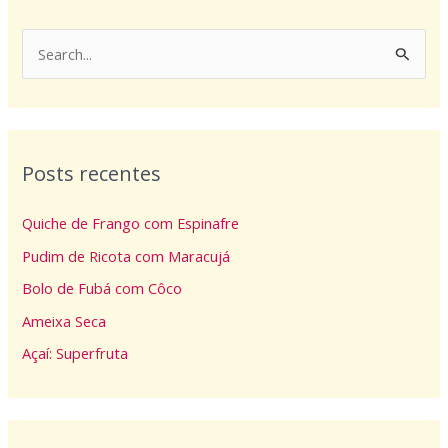
P
e
s
q
Posts recentes
u
i
Quiche de Frango com Espinafre
s
Pudim de Ricota com Maracujá
a
Bolo de Fubá com Côco
r
p
Ameixa Seca
o
Açaí: Superfruta
r
: