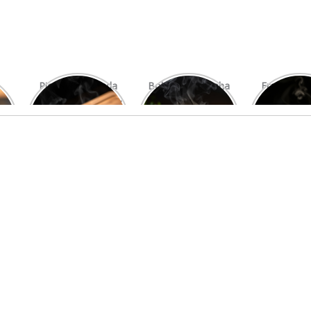
Picanha Grelhada
Bolo de Pamonha
Frango gra
com Chimichurri
na Palha
com mi
Fresco