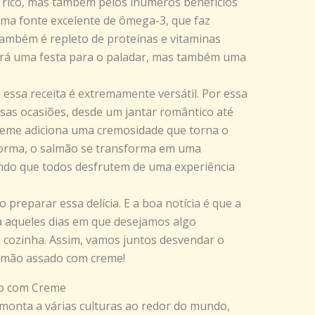
 rico, mas também pelos inúmeros benefícios
uma fonte excelente de ômega-3, que faz
também é repleto de proteínas e vitaminas
será uma festa para o paladar, mas também uma
essa receita é extremamente versátil. Por essa
rsas ocasiões, desde um jantar romântico até
 creme adiciona uma cremosidade que torna o
a forma, o salmão se transforma em uma
indo que todos desfrutem de uma experiência
preparar essa delícia. E a boa notícia é que a
ara aqueles dias em que desejamos algo
 cozinha. Assim, vamos juntos desvendar o
lmão assado com creme!
do com Creme
emonta a várias culturas ao redor do mundo,