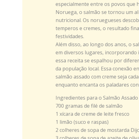
especialmente entre os povos que h
Noruega, o salmão se tornou um ali
nutricional. Os noruegueses descob
temperos e cremes, o resultado fina
festividades.
Além disso, ao longo dos anos, o 
em diversos lugares, incorporando i
essa receita se espalhou por difer
da população local. Essa conexão en
salmão assado com creme seja cada
enquanto encanta os paladares co
Ingredientes para o Salmão Assad
700 gramas de filé de salmão
1 xícara de creme de leite fresco
1 limão (suco e raspas)
2 colheres de sopa de mostarda Dij
3 colheres de sopa de azeite de oliv