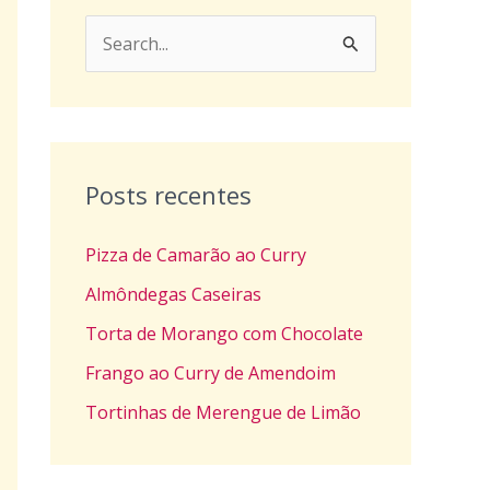
P
e
s
q
u
Posts recentes
i
Pizza de Camarão ao Curry
s
a
Almôndegas Caseiras
r
Torta de Morango com Chocolate
p
Frango ao Curry de Amendoim
o
Tortinhas de Merengue de Limão
r
: