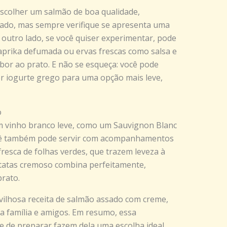
escolher um salmão de boa qualidade,
lado, mas sempre verifique se apresenta uma
r outro lado, se você quiser experimentar, pode
aprika defumada ou ervas frescas como salsa e
or ao prato. E não se esqueça: você pode
por iogurte grego para uma opção mais leve,
o
 vinho branco leve, como um Sauvignon Blanc
cê também pode servir com acompanhamentos
resca de folhas verdes, que trazem leveza à
batatas cremoso combina perfeitamente,
rato.
ilhosa receita de salmão assado com creme,
a família e amigos. Em resumo, essa
de de preparar fazem dela uma escolha ideal