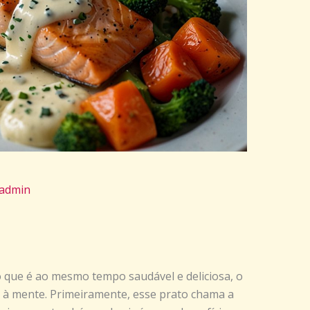
admin
ue é ao mesmo tempo saudável e deliciosa, o
à mente. Primeiramente, esse prato chama a