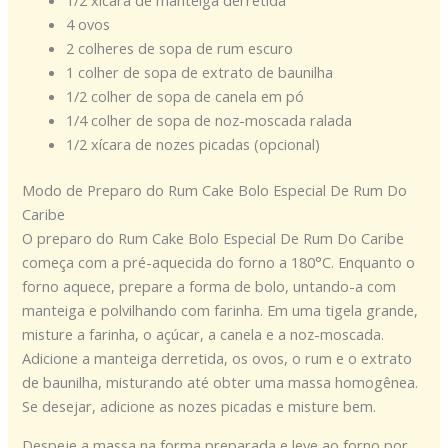
1/2 xícara de manteiga derretida
4 ovos
2 colheres de sopa de rum escuro
1 colher de sopa de extrato de baunilha
1/2 colher de sopa de canela em pó
1/4 colher de sopa de noz-moscada ralada
1/2 xícara de nozes picadas (opcional)
Modo de Preparo do Rum Cake Bolo Especial De Rum Do
Caribe
O preparo do Rum Cake Bolo Especial De Rum Do Caribe
começa com a pré-aquecida do forno a 180°C. Enquanto o
forno aquece, prepare a forma de bolo, untando-a com
manteiga e polvilhando com farinha. Em uma tigela grande,
misture a farinha, o açúcar, a canela e a noz-moscada.
Adicione a manteiga derretida, os ovos, o rum e o extrato
de baunilha, misturando até obter uma massa homogênea.
Se desejar, adicione as nozes picadas e misture bem.
Despeje a massa na forma preparada e leve ao forno por