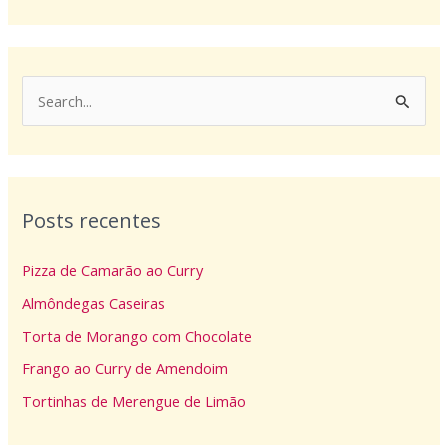
P
e
s
q
Posts recentes
u
i
Pizza de Camarão ao Curry
s
Almôndegas Caseiras
a
Torta de Morango com Chocolate
r
p
Frango ao Curry de Amendoim
o
Tortinhas de Merengue de Limão
r