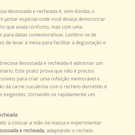
coxa desossada e recheada é, sem dúvida, o
m jantar especial onde você deseja demonstrar
ato que exala conforto, mas com uma
nte para datas comemorativas. Lembre-se de
es de levar à mesa para facilitar a degustação e
brecoxa desossada e recheada é adicionar um
inário. Este prato prova que não é preciso
essíveis para criar uma refeição memorável e
ão da carne suculenta com o recheio derretido é
is exigentes, tornando-se rapidamente um
recheada
ado a colocar a mão na massa e experimentar
esossada e recheada
, adaptando o recheio