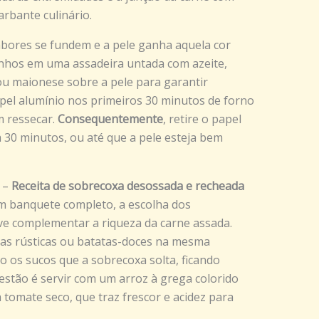
rbante culinário.
abores se fundem e a pele ganha aquela cor
linhos em uma assadeira untada com azeite,
u maionese sobre a pele para garantir
pel alumínio nos primeiros 30 minutos de forno
m ressecar.
Consequentemente
, retire o papel
a 30 minutos, ou até que a pele esteja bem
 –
Receita de sobrecoxa desossada e recheada
m banquete completo, a escolha dos
e complementar a riqueza da carne assada.
tas rústicas ou batatas-doces na mesma
o os sucos que a sobrecoxa solta, ficando
estão é servir com um arroz à grega colorido
tomate seco, que traz frescor e acidez para