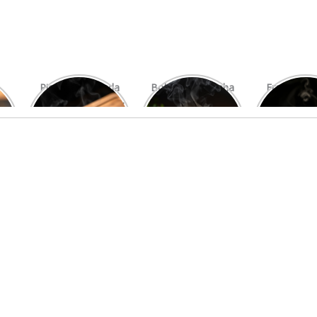
Picanha Grelhada
Bolo de Pamonha
Frango gra
com Chimichurri
na Palha
com mi
Fresco