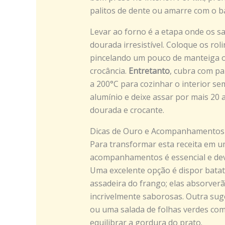
palitos de dente ou amarre com o ba
Levar ao forno é a etapa onde os s
dourada irresistível. Coloque os ro
pincelando um pouco de manteiga o
crocância.
Entretanto
, cubra com pa
a 200°C para cozinhar o interior se
alumínio e deixe assar por mais 20 
dourada e crocante.
Dicas de Ouro e Acompanhamentos
Para transformar esta receita em u
acompanhamentos é essencial e dev
Uma excelente opção é dispor bata
assadeira do frango; elas absorverã
incrivelmente saborosas. Outra sug
ou uma salada de folhas verdes com 
equilibrar a gordura do prato.