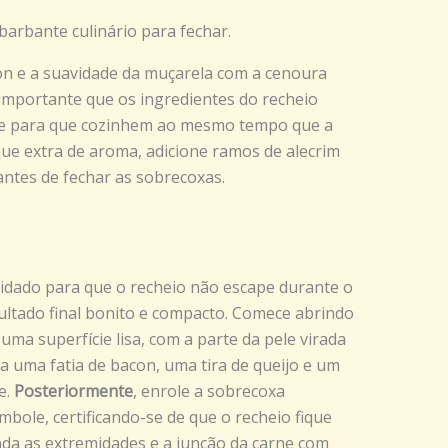
arbante culinário para fechar.
on e a suavidade da muçarela com a cenoura
É importante que os ingredientes do recheio
me para que cozinhem ao mesmo tempo que a
que extra de aroma, adicione ramos de alecrim
antes de fechar as sobrecoxas.
dado para que o recheio não escape durante o
ltado final bonito e compacto. Comece abrindo
ma superfície lisa, com a parte da pele virada
a uma fatia de bacon, uma tira de queijo e um
e.
Posteriormente
, enrole a sobrecoxa
bole, certificando-se de que o recheio fique
nda as extremidades e a junção da carne com