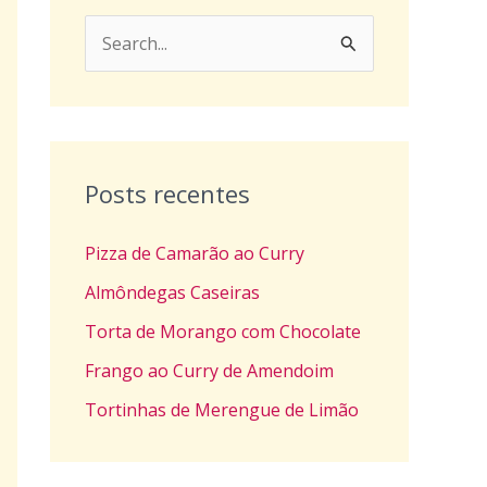
P
e
s
q
u
Posts recentes
i
Pizza de Camarão ao Curry
s
a
Almôndegas Caseiras
r
Torta de Morango com Chocolate
p
Frango ao Curry de Amendoim
o
Tortinhas de Merengue de Limão
r
: