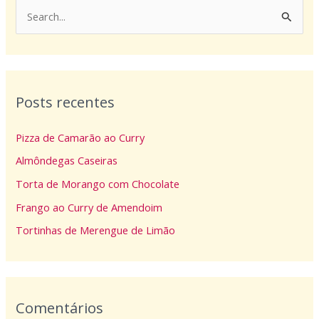
P
e
s
q
Posts recentes
u
i
Pizza de Camarão ao Curry
s
Almôndegas Caseiras
a
Torta de Morango com Chocolate
r
p
Frango ao Curry de Amendoim
o
Tortinhas de Merengue de Limão
r
:
Comentários