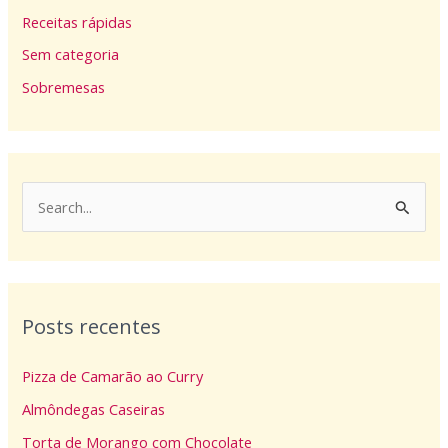
Receitas rápidas
Sem categoria
Sobremesas
P
e
s
q
Posts recentes
u
i
Pizza de Camarão ao Curry
s
Almôndegas Caseiras
a
Torta de Morango com Chocolate
r