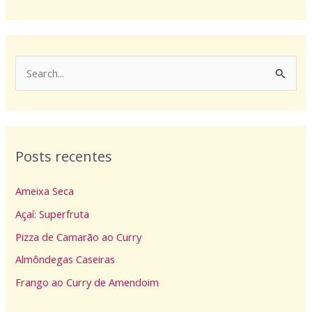
P
e
s
q
Posts recentes
u
i
Ameixa Seca
s
Açaí: Superfruta
a
Pizza de Camarão ao Curry
r
p
Almôndegas Caseiras
o
Frango ao Curry de Amendoim
r