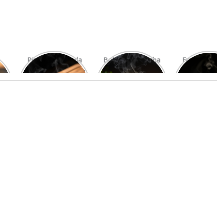
Picanha Grelhada
Bolo de Pamonha
Frango gra
com Chimichurri
na Palha
com mi
Fresco