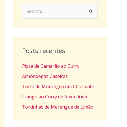
P
e
s
q
u
Posts recentes
i
Pizza de Camarão ao Curry
s
a
Almôndegas Caseiras
r
Torta de Morango com Chocolate
p
Frango ao Curry de Amendoim
o
Tortinhas de Merengue de Limão
r
: