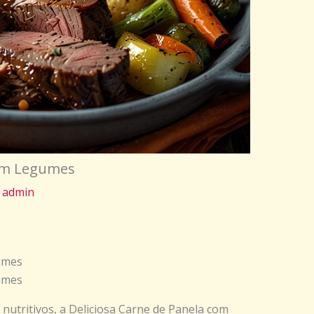
com Legumes
r
admin
umes
umes
nutritivos, a Deliciosa Carne de Panela com