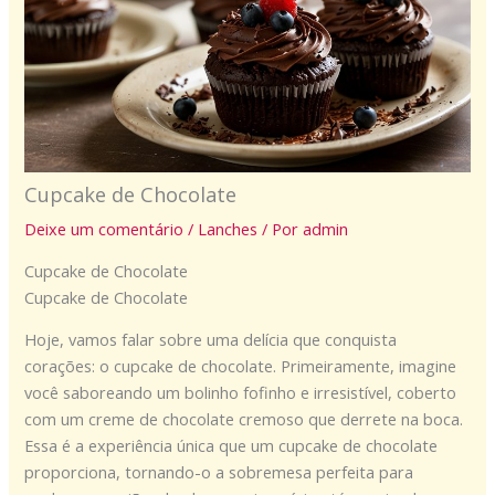
Cupcake de Chocolate
Deixe um comentário
/
Lanches
/ Por
admin
Cupcake de Chocolate
Cupcake de Chocolate
Hoje, vamos falar sobre uma delícia que conquista
corações: o cupcake de chocolate. Primeiramente, imagine
você saboreando um bolinho fofinho e irresistível, coberto
com um creme de chocolate cremoso que derrete na boca.
Essa é a experiência única que um cupcake de chocolate
proporciona, tornando-o a sobremesa perfeita para