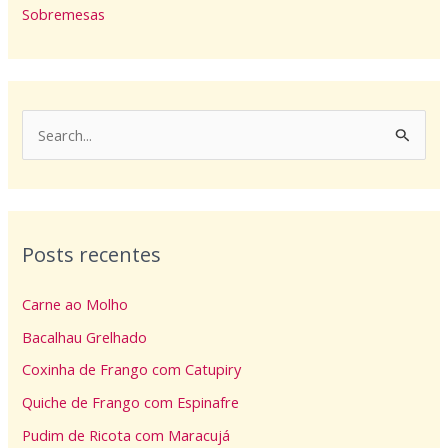
Sobremesas
P
e
s
q
Posts recentes
u
i
Carne ao Molho
s
Bacalhau Grelhado
a
Coxinha de Frango com Catupiry
r
p
Quiche de Frango com Espinafre
o
Pudim de Ricota com Maracujá