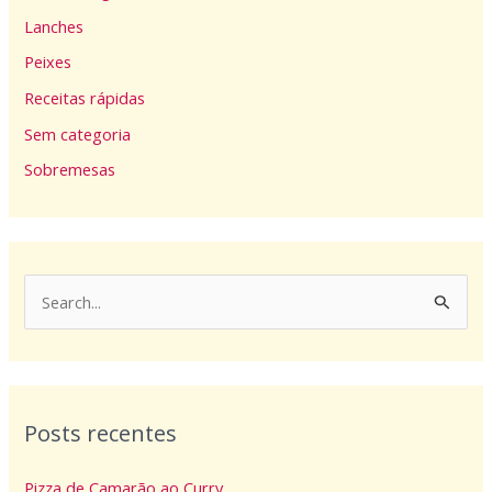
Lanches
Peixes
Receitas rápidas
Sem categoria
Sobremesas
P
e
s
q
Posts recentes
u
i
Pizza de Camarão ao Curry