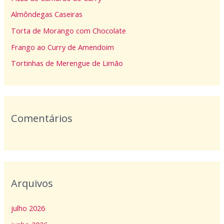
s
Almôndegas Caseiras
a
Torta de Morango com Chocolate
r
p
Frango ao Curry de Amendoim
o
Tortinhas de Merengue de Limão
r
:
Comentários
Arquivos
julho 2026