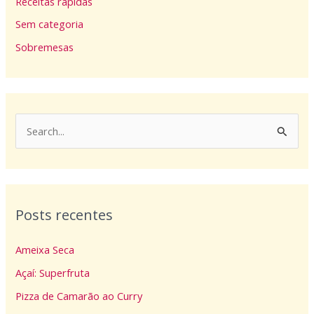
Receitas rápidas
Sem categoria
Sobremesas
P
e
s
q
Posts recentes
u
i
Ameixa Seca
s
Açaí: Superfruta
a
Pizza de Camarão ao Curry
r