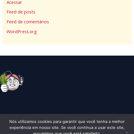
Acessar
Feed de posts
Feed de comentários
WordPress.org
Nós utilizamos cookies para garantir que você tenha a melhor
Copyright © 2026 Alhocomalecrim | Todos os Direitos Reserados
experiência em nosso site. Se você continua a usar este site,
assumimos que você está satisfeito.