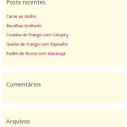
Posts recentes
u
i
Carne ao Molho
s
Bacalhau Grelhado
a
Coxinha de Frango com Catupiry
r
p
Quiche de Frango com Espinafre
o
Pudim de Ricota com Maracujá
r
:
Comentários
Arquivos