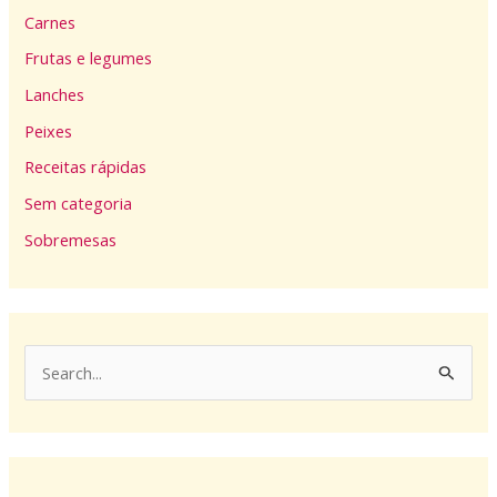
Carnes
Frutas e legumes
Lanches
Peixes
Receitas rápidas
Sem categoria
Sobremesas
P
e
s
q