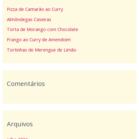
i
Pizza de Camarão ao Curry
s
Almôndegas Caseiras
a
Torta de Morango com Chocolate
r
p
Frango ao Curry de Amendoim
o
Tortinhas de Merengue de Limão
r
:
Comentários
Arquivos