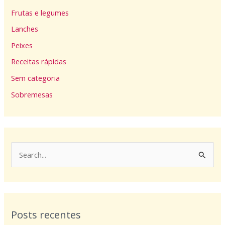
Frutas e legumes
Lanches
Peixes
Receitas rápidas
Sem categoria
Sobremesas
P
e
s
q
Posts recentes
u