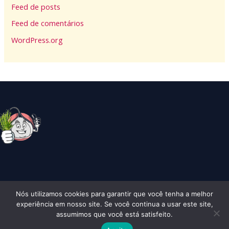
Feed de posts
Feed de comentários
WordPress.org
Nós utilizamos cookies para garantir que você tenha a melhor
Copyright © 2026 Alhocomalecrim | Todos os Direitos Reserados
experiência em nosso site. Se você continua a usar este site,
assumimos que você está satisfeito.