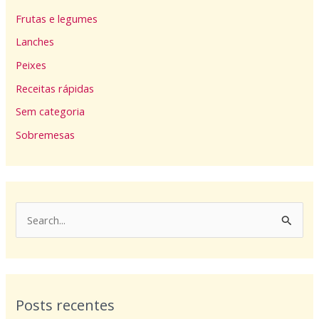
Frutas e legumes
Lanches
Peixes
Receitas rápidas
Sem categoria
Sobremesas
P
e
s
q
Posts recentes
u