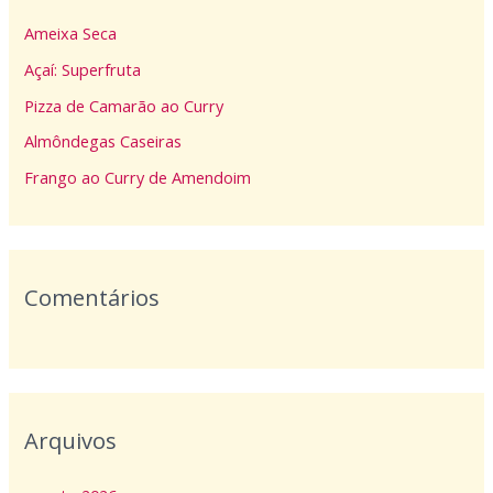
i
Ameixa Seca
s
Açaí: Superfruta
a
Pizza de Camarão ao Curry
r
p
Almôndegas Caseiras
o
Frango ao Curry de Amendoim
r
:
Comentários
Arquivos