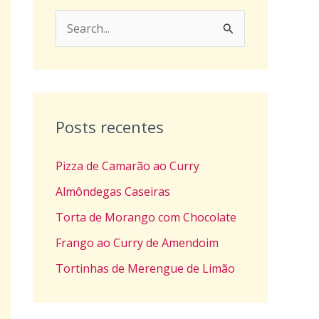
P
e
s
q
u
Posts recentes
i
Pizza de Camarão ao Curry
s
a
Almôndegas Caseiras
r
Torta de Morango com Chocolate
p
Frango ao Curry de Amendoim
o
Tortinhas de Merengue de Limão
r
: