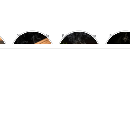
Picanha Grelhada
Bolo de Pamonha
Frango gra
com Chimichurri
na Palha
com mi
Fresco