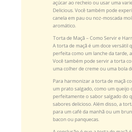
açúcar ao recheio ou usar uma vari
Delicious. Você também pode experi
canela em pau ou noz-moscada moíd
aromático.
Torta de Maçã – Como Servir e Har
A torta de maçã é um doce versátil 
perfeita como um lanche da tarde,
Você também pode servir a torta c
uma colher de creme ou uma bola de
Para harmonizar a torta de maçã c
um prato salgado, como um queijo o
perfeitamente o sabor salgado do q
sabores delicioso. Além disso, a t
para um café da manhã ou um brunc
bacon ou panquecas.
A conclusão é que a torta de maçã 