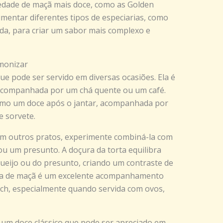
edade de maçã mais doce, como as Golden
mentar diferentes tipos de especiarias, como
a, para criar um sabor mais complexo e
monizar
que pode ser servido em diversas ocasiões. Ela é
 acompanhada por um chá quente ou um café.
omo um doce após o jantar, acompanhada por
 sorvete.
om outros pratos, experimente combiná-la com
u um presunto. A doçura da torta equilibra
ueijo ou do presunto, criando um contraste de
orta de maçã é um excelente acompanhamento
h, especialmente quando servida com ovos,
é um doce clássico que pode ser apreciado em