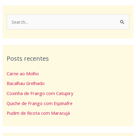
P
e
s
q
Posts recentes
u
i
Carne ao Molho
s
Bacalhau Grelhado
a
Coxinha de Frango com Catupiry
r
p
Quiche de Frango com Espinafre
o
Pudim de Ricota com Maracujá
r
: