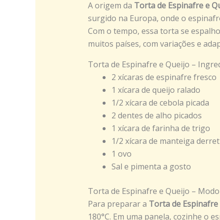
A origem da
Torta de Espinafre e Q
surgido na Europa, onde o espinafr
Com o tempo, essa torta se espalh
muitos países, com variações e adap
Torta de Espinafre e Queijo – Ingre
2 xícaras de espinafre fresco
1 xícara de queijo ralado
1/2 xícara de cebola picada
2 dentes de alho picados
1 xícara de farinha de trigo
1/2 xícara de manteiga derret
1 ovo
Sal e pimenta a gosto
Torta de Espinafre e Queijo – Modo
Para preparar a
Torta de Espinafre
180°C. Em uma panela, cozinhe o es