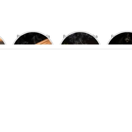
Picanha Grelhada
Bolo de Pamonha
Frango gra
com Chimichurri
na Palha
com mi
Fresco