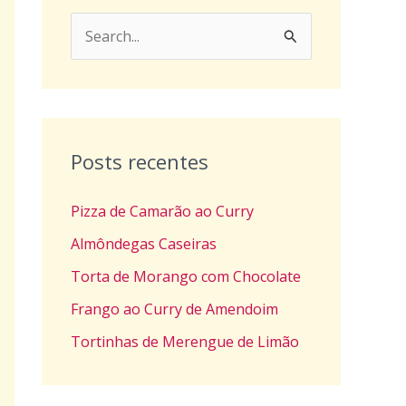
P
e
s
q
u
Posts recentes
i
Pizza de Camarão ao Curry
s
a
Almôndegas Caseiras
r
Torta de Morango com Chocolate
p
Frango ao Curry de Amendoim
o
Tortinhas de Merengue de Limão
r
: