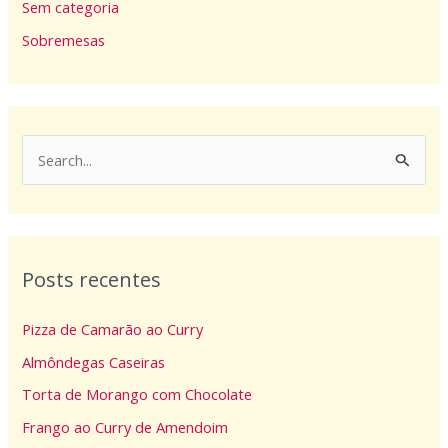
Sem categoria
Sobremesas
P
e
s
q
Posts recentes
u
i
Pizza de Camarão ao Curry
s
Almôndegas Caseiras
a
Torta de Morango com Chocolate
r
p
Frango ao Curry de Amendoim