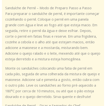
Sanduíche de Pernil – Modo de Preparo Passo a Passo
Para preparar o sanduíche de pernil, é importante começar
cozinhando o pernil. Coloque o pernil em uma panela
grande com água e leve ao fogo até que esteja macio. Em
seguida, retire o pernil da água e deixe esfriar. Depois,
corte o pernil em fatias finas e reserve. Em uma frigideira,
cozinhe a cebola e o alho até que estejam macios, então
adicione a maionese e a mostarda, misturando bem.
Adicione o queijo ralado e o leite, mexendo até que o queijo
esteja derretido e a mistura esteja homogênea.
Monte os sanduíches colocando uma fatia de pernil em
cada pão, seguida de uma colherada da mistura de queijo e
maionese. Adicione sal e pimenta a gosto, então cubra com
o outro pão. Leve os sanduíches ao forno pré-aquecido a
180°C por cerca de 10 minutos, ou até que o pão esteja
dourado e o queijo derretido. Sirva quente e desfrute!
Sanduíche de Pernil – Dicas e Segredos do Chef