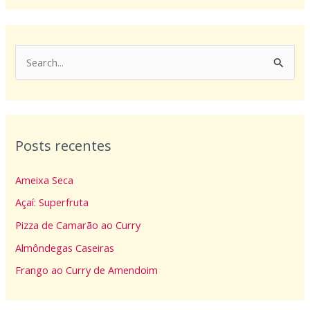
P
e
s
q
Posts recentes
u
i
Ameixa Seca
s
Açaí: Superfruta
a
Pizza de Camarão ao Curry
r
p
Almôndegas Caseiras
o
Frango ao Curry de Amendoim
r
: