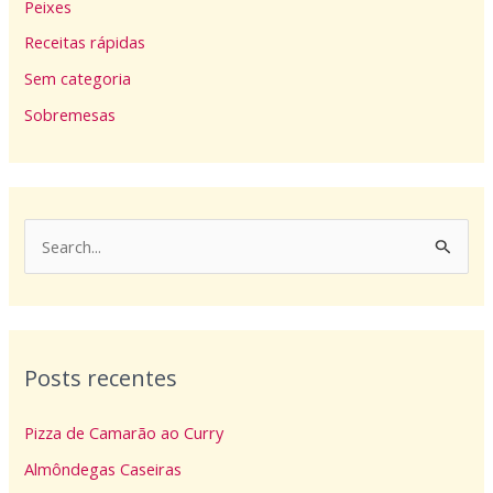
Peixes
Receitas rápidas
Sem categoria
Sobremesas
P
e
s
q
Posts recentes
u
i
Pizza de Camarão ao Curry
s
Almôndegas Caseiras
a