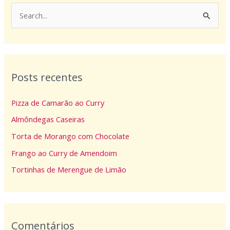
P
e
s
q
Posts recentes
u
i
Pizza de Camarão ao Curry
s
Almôndegas Caseiras
a
Torta de Morango com Chocolate
r
p
Frango ao Curry de Amendoim
o
Tortinhas de Merengue de Limão
r
:
Comentários