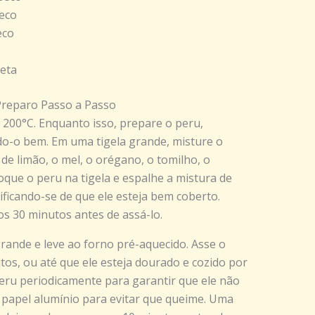
seco
eco
reta
Preparo Passo a Passo
 200°C. Enquanto isso, prepare o peru,
o-o bem. Em uma tigela grande, misture o
 de limão, o mel, o orégano, o tomilho, o
loque o peru na tigela e espalhe a mistura de
tificando-se de que ele esteja bem coberto.
s 30 minutos antes de assá-lo.
ande e leve ao forno pré-aquecido. Asse o
tos, ou até que ele esteja dourado e cozido por
peru periodicamente para garantir que ele não
 papel alumínio para evitar que queime. Uma