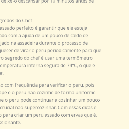
e deixe-o descansar por 10 minutos antes de
egredos do Chef
ssado perfeito é garantir que ele esteja
ado com a ajuda de um pouco de caldo de
jado na assadeira durante o processo de
squecer de virar o peru periodicamente para que
tro segredo do chef é usar uma termômetro
temperatura interna segura de 74°C, o que é
r.
no com frequência para verificar o peru, pois
cape e o peru não cozinhe de forma uniforme.
ue o peru pode continuar a cozinhar um pouco
 crucial não supercozinhar. Com essas dicas e
 para criar um peru assado com ervas que é,
ssionante.