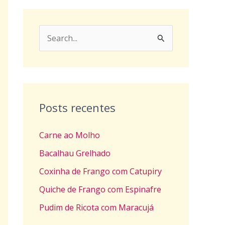
P
e
s
q
u
Posts recentes
i
Carne ao Molho
s
a
Bacalhau Grelhado
r
Coxinha de Frango com Catupiry
p
Quiche de Frango com Espinafre
o
Pudim de Ricota com Maracujá
r