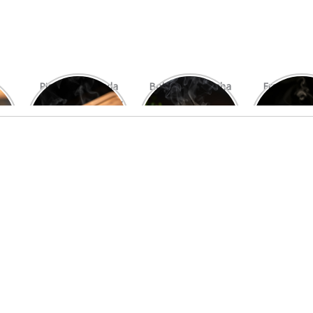
Picanha Grelhada
Bolo de Pamonha
Frango gra
com Chimichurri
na Palha
com mi
Fresco