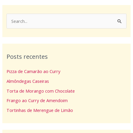
P
e
s
q
Posts recentes
u
i
Pizza de Camarão ao Curry
s
Almôndegas Caseiras
a
Torta de Morango com Chocolate
r
p
Frango ao Curry de Amendoim
o
Tortinhas de Merengue de Limão
r
: