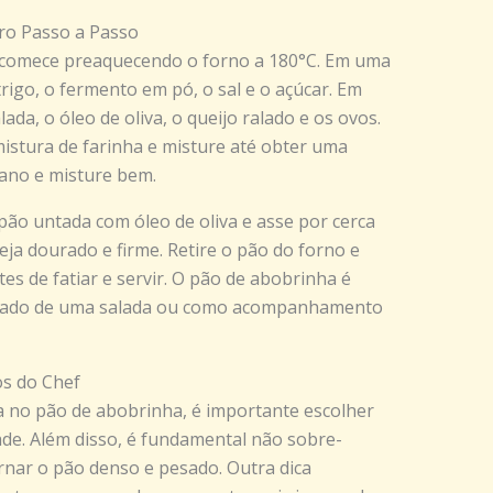
ro Passo a Passo
 comece preaquecendo o forno a 180°C. Em uma
trigo, o fermento em pó, o sal e o açúcar. Em
ada, o óleo de oliva, o queijo ralado e os ovos.
mistura de farinha e misture até obter uma
ano e misture bem.
ão untada com óleo de oliva e asse por cerca
eja dourado e firme. Retire o pão do forno e
es de fatiar e servir. O pão de abobrinha é
nhado de uma salada ou como acompanhamento
os do Chef
a no pão de abobrinha, é importante escolher
ade. Além disso, é fundamental não sobre-
rnar o pão denso e pesado. Outra dica