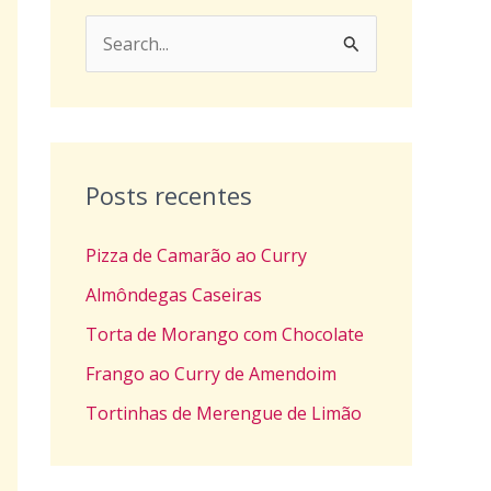
P
e
s
q
u
Posts recentes
i
Pizza de Camarão ao Curry
s
a
Almôndegas Caseiras
r
Torta de Morango com Chocolate
p
Frango ao Curry de Amendoim
o
Tortinhas de Merengue de Limão
r
: