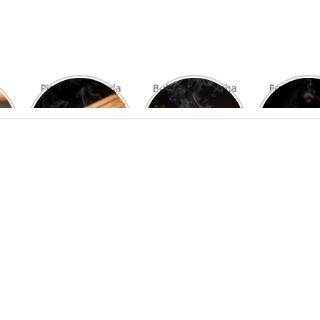
Picanha Grelhada
Bolo de Pamonha
Frango gra
com Chimichurri
na Palha
com mi
Fresco