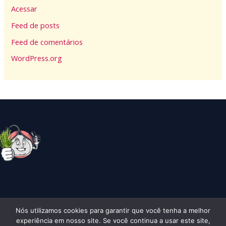
Acessar
Feed de posts
Feed de comentários
WordPress.org
Nós utilizamos cookies para garantir que você tenha a melhor
Copyright © 2026 Alhocomalecrim | Todos os Direitos Reserados
experiência em nosso site. Se você continua a usar este site,