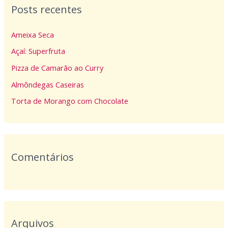
Posts recentes
u
i
Ameixa Seca
s
Açaí: Superfruta
a
Pizza de Camarão ao Curry
r
p
Almôndegas Caseiras
o
Torta de Morango com Chocolate
r
:
Comentários
Arquivos