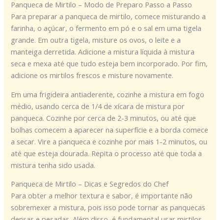
Panqueca de Mirtilo – Modo de Preparo Passo a Passo
Para preparar a panqueca de mirtilo, comece misturando a
farinha, o açúcar, o fermento em pó e o sal em uma tigela
grande. Em outra tigela, misture os ovos, o leite e a
manteiga derretida. Adicione a mistura líquida à mistura
seca e mexa até que tudo esteja bem incorporado. Por fim,
adicione os mirtilos frescos e misture novamente.
Em uma frigideira antiaderente, cozinhe a mistura em fogo
médio, usando cerca de 1/4 de xícara de mistura por
panqueca. Cozinhe por cerca de 2-3 minutos, ou até que
bolhas comecem a aparecer na superfície e a borda comece
a secar. Vire a panqueca e cozinhe por mais 1-2 minutos, ou
até que esteja dourada. Repita o processo até que toda a
mistura tenha sido usada.
Panqueca de Mirtilo – Dicas e Segredos do Chef
Para obter a melhor textura e sabor, é importante não
sobremexer a mistura, pois isso pode tornar as panquecas
densas e pesadas. Além disso, é fundamental usar mirtilos