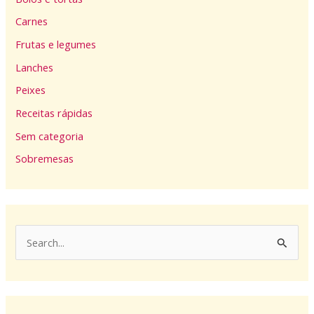
Carnes
Frutas e legumes
Lanches
Peixes
Receitas rápidas
Sem categoria
Sobremesas
P
e
s
q