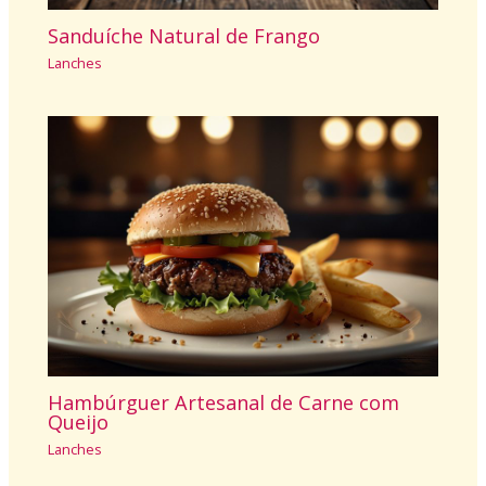
Sanduíche Natural de Frango
Lanches
Hambúrguer Artesanal de Carne com
Queijo
Lanches