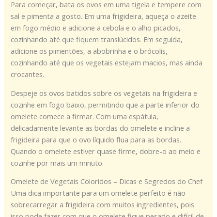
Para começar, bata os ovos em uma tigela e tempere com
sal e pimenta a gosto. Em uma frigideira, aqueça o azeite
em fogo médio e adicione a cebola e o alho picados,
cozinhando até que fiquem translúcidos. Em seguida,
adicione os pimentões, a abobrinha e o brócolis,
cozinhando até que os vegetais estejam macios, mas ainda
crocantes.
Despeje os ovos batidos sobre os vegetais na frigideira e
cozinhe em fogo baixo, permitindo que a parte inferior do
omelete comece a firmar. Com uma espátula,
delicadamente levante as bordas do omelete e incline a
frigideira para que o ovo líquido flua para as bordas.
Quando o omelete estiver quase firme, dobre-o ao meio e
cozinhe por mais um minuto.
Omelete de Vegetais Coloridos – Dicas e Segredos do Chef
Uma dica importante para um omelete perfeito é não
sobrecarregar a frigideira com muitos ingredientes, pois
isso pode fazer com que o omelete fique pesado e difícil de