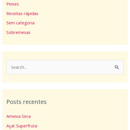
Peixes
Receitas rápidas
Sem categoria
Sobremesas
P
e
s
q
Posts recentes
u
i
Ameixa Seca
s
Açaí: Superfruta
a