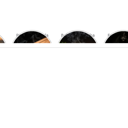
Picanha Grelhada
Bolo de Pamonha
Frango gra
com Chimichurri
na Palha
com mi
Fresco