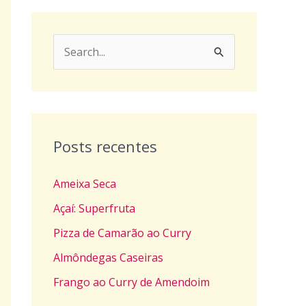
P
e
s
q
u
Posts recentes
i
Ameixa Seca
s
a
Açaí: Superfruta
r
Pizza de Camarão ao Curry
p
Almôndegas Caseiras
o
Frango ao Curry de Amendoim
r