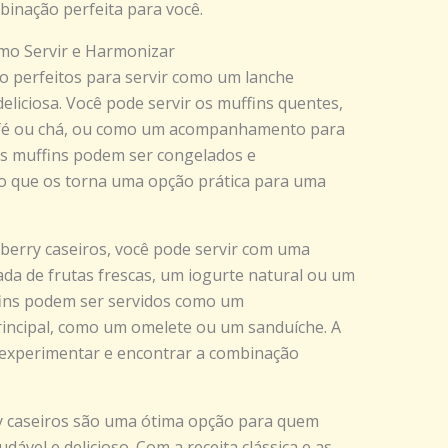
inação perfeita para você.
omo Servir e Harmonizar
ão perfeitos para servir como um lanche
iciosa. Você pode servir os muffins quentes,
fé ou chá, ou como um acompanhamento para
os muffins podem ser congelados e
o que os torna uma opção prática para uma
berry caseiros, você pode servir com uma
da de frutas frescas, um iogurte natural ou um
fins podem ser servidos como um
ncipal, como um omelete ou um sanduíche. A
 experimentar e encontrar a combinação
y caseiros são uma ótima opção para quem
vel e delicioso. Com a receita clássica e as