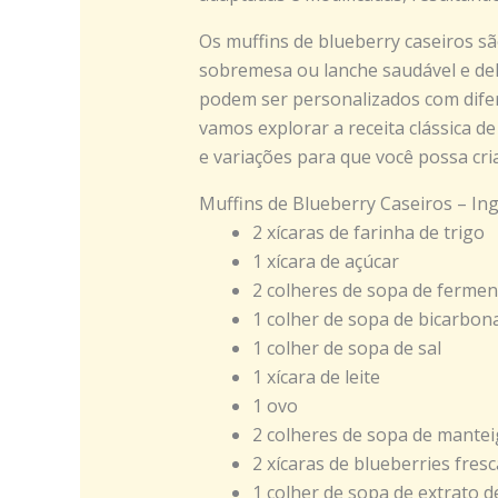
Os muffins de blueberry caseiros 
sobremesa ou lanche saudável e deli
podem ser personalizados com difer
vamos explorar a receita clássica de
e variações para que você possa cri
Muffins de Blueberry Caseiros – In
2 xícaras de farinha de trigo
1 xícara de açúcar
2 colheres de sopa de ferme
1 colher de sopa de bicarbon
1 colher de sopa de sal
1 xícara de leite
1 ovo
2 colheres de sopa de mantei
2 xícaras de blueberries fres
1 colher de sopa de extrato d