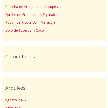
s
Coxinha de Frango com Catupiry
a
Quiche de Frango com Espinafre
r
p
Pudim de Ricota com Maracujá
o
Bolo de Fubá com Côco
r
:
Comentários
Arquivos
agosto 2026
julho 2026