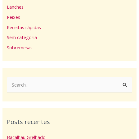
Lanches
Peixes
Receitas rápidas
Sem categoria
Sobremesas
P
e
s
q
Posts recentes
u
i
Bacalhau Grelhado