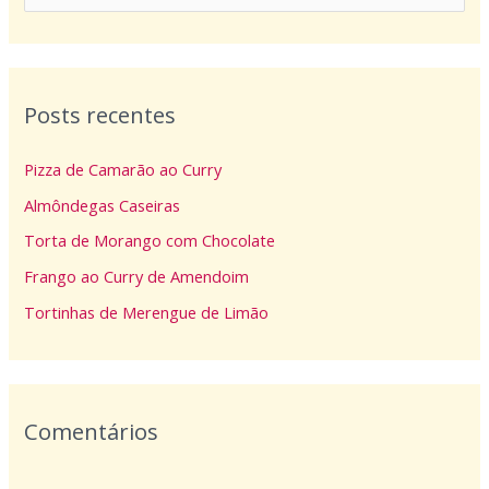
e
s
q
Posts recentes
u
i
Pizza de Camarão ao Curry
s
Almôndegas Caseiras
a
Torta de Morango com Chocolate
r
p
Frango ao Curry de Amendoim
o
Tortinhas de Merengue de Limão
r
:
Comentários