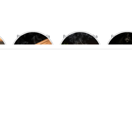
Picanha Grelhada
Bolo de Pamonha
Frango gra
com Chimichurri
na Palha
com mi
Fresco