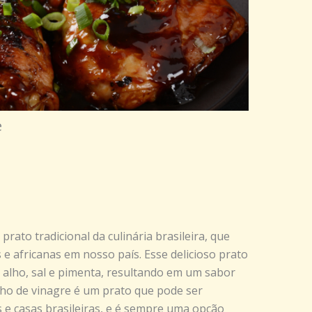
e
rato tradicional da culinária brasileira, que
e africanas em nosso país. Esse delicioso prato
a, alho, sal e pimenta, resultando em um sabor
olho de vinagre é um prato que pode ser
e casas brasileiras, e é sempre uma opção