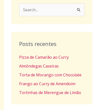
P
e
s
q
u
Posts recentes
i
Pizza de Camarão ao Curry
s
a
Almôndegas Caseiras
r
Torta de Morango com Chocolate
p
Frango ao Curry de Amendoim
o
Tortinhas de Merengue de Limão
r
: