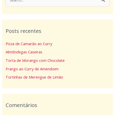
P
e
s
q
Posts recentes
u
i
Pizza de Camarão ao Curry
s
Almôndegas Caseiras
a
Torta de Morango com Chocolate
r
p
Frango ao Curry de Amendoim
o
Tortinhas de Merengue de Limão
r
:
Comentários