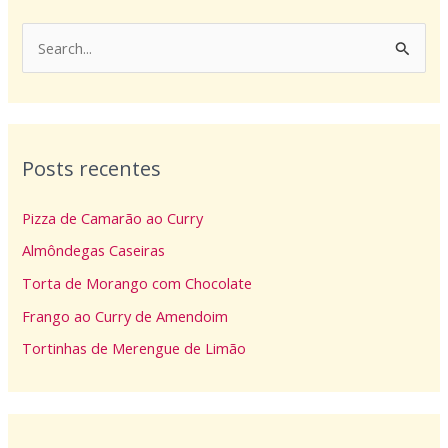
P
e
s
q
Posts recentes
u
i
Pizza de Camarão ao Curry
s
Almôndegas Caseiras
a
Torta de Morango com Chocolate
r
p
Frango ao Curry de Amendoim
o
Tortinhas de Merengue de Limão
r
: