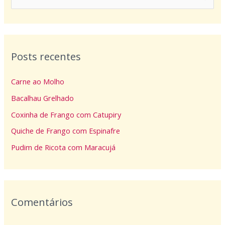
e
s
q
Posts recentes
u
i
Carne ao Molho
s
Bacalhau Grelhado
a
Coxinha de Frango com Catupiry
r
p
Quiche de Frango com Espinafre
o
Pudim de Ricota com Maracujá
r
:
Comentários