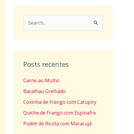
P
e
s
q
u
Posts recentes
i
Carne ao Molho
s
a
Bacalhau Grelhado
r
Coxinha de Frango com Catupiry
p
Quiche de Frango com Espinafre
o
Pudim de Ricota com Maracujá
r