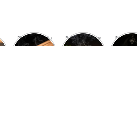
Picanha Grelhada
Bolo de Pamonha
Frango gra
com Chimichurri
na Palha
com mi
Fresco