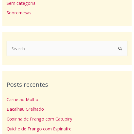
Sem categoria
Sobremesas
P
e
s
q
Posts recentes
u
i
Carne ao Molho
s
Bacalhau Grelhado
a
Coxinha de Frango com Catupiry
r
p
Quiche de Frango com Espinafre