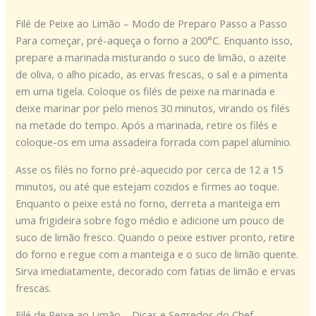
Filé de Peixe ao Limão – Modo de Preparo Passo a Passo
Para começar, pré-aqueça o forno a 200°C. Enquanto isso,
prepare a marinada misturando o suco de limão, o azeite
de oliva, o alho picado, as ervas frescas, o sal e a pimenta
em uma tigela. Coloque os filés de peixe na marinada e
deixe marinar por pelo menos 30 minutos, virando os filés
na metade do tempo. Após a marinada, retire os filés e
coloque-os em uma assadeira forrada com papel alumínio.
Asse os filés no forno pré-aquecido por cerca de 12 a 15
minutos, ou até que estejam cozidos e firmes ao toque.
Enquanto o peixe está no forno, derreta a manteiga em
uma frigideira sobre fogo médio e adicione um pouco de
suco de limão fresco. Quando o peixe estiver pronto, retire
do forno e regue com a manteiga e o suco de limão quente.
Sirva imediatamente, decorado com fatias de limão e ervas
frescas.
Filé de Peixe ao Limão – Dicas e Segredos do Chef