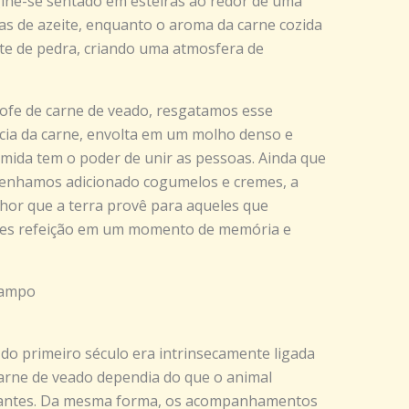
gine-se sentado em esteiras ao redor de uma
as de azeite, enquanto o aroma da carne cozida
te de pedra, criando uma atmosfera de
fe de carne de veado, resgatamos esse
acia da carne, envolta em um molho denso e
omida tem o poder de unir as pessoas. Ainda que
tenhamos adicionado cogumelos e cremes, a
hor que a terra provê para aqueles que
es refeição em um momento de memória e
Campo
a do primeiro século era intrinsecamente ligada
carne de veado dependia do que o animal
ejantes. Da mesma forma, os acompanhamentos