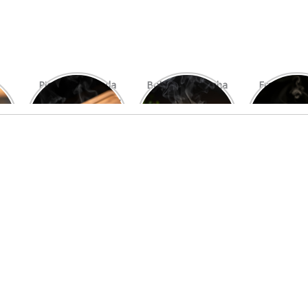
Picanha Grelhada
Bolo de Pamonha
Frango gra
com Chimichurri
na Palha
com mi
Fresco