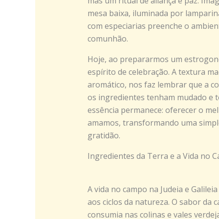
mas um ritual de aliança e paz. Ima
mesa baixa, iluminada por lamparin
com especiarias preenche o ambien
comunhão.
Hoje, ao prepararmos um estrogono
espírito de celebração. A textura m
aromático, nos faz lembrar que a c
os ingredientes tenham mudado e 
essência permanece: oferecer o mel
amamos, transformando uma simpl
gratidão.
Ingredientes da Terra e a Vida no 
A vida no campo na Judeia e Galilei
aos ciclos da natureza. O sabor da 
consumia nas colinas e vales verd