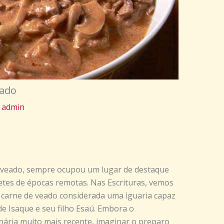
eado
r
admin
e veado, sempre ocupou um lugar de destaque
etes de épocas remotas. Nas Escrituras, vemos
a carne de veado considerada uma iguaria capaz
de Isaque e seu filho Esaú. Embora o
nária muito mais recente, imaginar o preparo