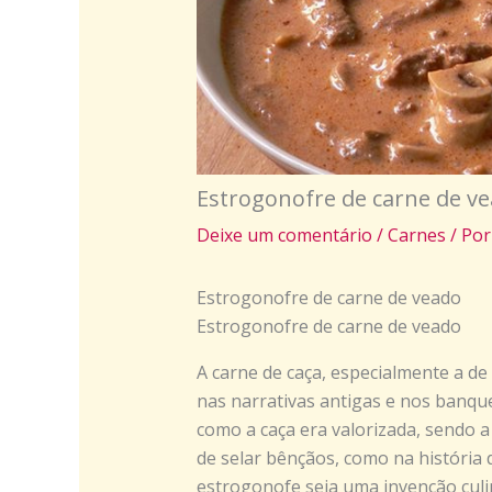
Estrogonofre de carne de v
Deixe um comentário
/
Carnes
/ Po
Estrogonofre de carne de veado
Estrogonofre de carne de veado
A carne de caça, especialmente a d
nas narrativas antigas e nos banqu
como a caça era valorizada, sendo 
de selar bênçãos, como na história 
estrogonofe seja uma invenção culi