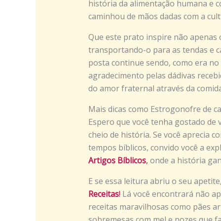
história da alimentação humana e 
caminhou de mãos dadas com a cultu
Que este prato inspire não apenas
transportando-o para as tendas e c
posta continue sendo, como era no A
agradecimento pelas dádivas recebi
do amor fraternal através da comida
Mais dicas como Estrogonofre de c
Espero que você tenha gostado de vi
cheio de história. Se você aprecia c
tempos bíblicos, convido você a ex
Artigos Bíblicos
,
onde a história ga
E se essa leitura abriu o seu apetit
Receitas
!
Lá você encontrará não a
receitas maravilhosas como pães ar
sobremesas com mel e nozes que fa