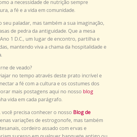
como a necessidade de nutrição sempre
ra, a fé e a vida em comunidade.
 o seu paladar, mas também a sua imaginação,
asas de pedra da antiguidade. Que a mesa
no 1 D.C., um lugar de encontro, partilha e
das, mantendo viva a chama da hospitalidade e
.
arne de veado?
ajar no tempo através deste prato incrível e
onectar a fé com a cultura e os costumes dos
plorar mais postagens aqui no nosso
blog
nha vida em cada parágrafo.
e, você precisa conhecer o nosso
Blog de
penas variações de estrogonofe, mas também
tesanais, cordeiro assado com ervas e
riam sucesso em qualquer banquete antigo ou