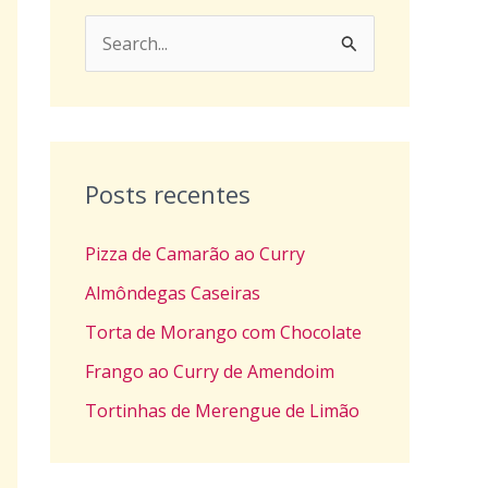
P
e
s
q
u
Posts recentes
i
Pizza de Camarão ao Curry
s
a
Almôndegas Caseiras
r
Torta de Morango com Chocolate
p
Frango ao Curry de Amendoim
o
Tortinhas de Merengue de Limão
r
: