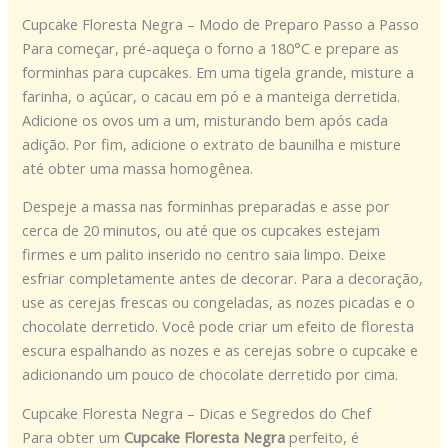
Cupcake Floresta Negra – Modo de Preparo Passo a Passo
Para começar, pré-aqueça o forno a 180°C e prepare as
forminhas para cupcakes. Em uma tigela grande, misture a
farinha, o açúcar, o cacau em pó e a manteiga derretida.
Adicione os ovos um a um, misturando bem após cada
adição. Por fim, adicione o extrato de baunilha e misture
até obter uma massa homogênea.
Despeje a massa nas forminhas preparadas e asse por
cerca de 20 minutos, ou até que os cupcakes estejam
firmes e um palito inserido no centro saia limpo. Deixe
esfriar completamente antes de decorar. Para a decoração,
use as cerejas frescas ou congeladas, as nozes picadas e o
chocolate derretido. Você pode criar um efeito de floresta
escura espalhando as nozes e as cerejas sobre o cupcake e
adicionando um pouco de chocolate derretido por cima.
Cupcake Floresta Negra – Dicas e Segredos do Chef
Para obter um
Cupcake Floresta Negra
perfeito, é