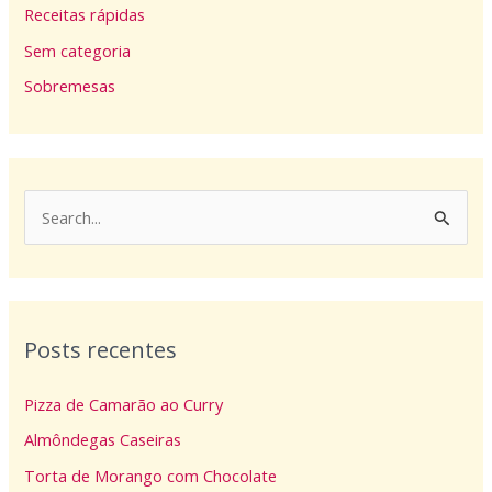
Receitas rápidas
Sem categoria
Sobremesas
P
e
s
q
Posts recentes
u
i
Pizza de Camarão ao Curry
s
Almôndegas Caseiras
a
Torta de Morango com Chocolate
r