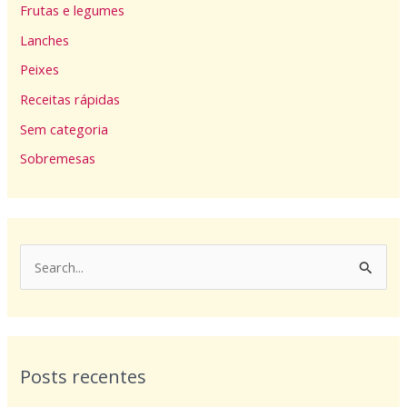
Frutas e legumes
Lanches
Peixes
Receitas rápidas
Sem categoria
Sobremesas
P
e
s
q
Posts recentes
u
i