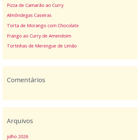
Pizza de Camarão ao Curry
s
Almôndegas Caseiras
a
Torta de Morango com Chocolate
r
p
Frango ao Curry de Amendoim
o
Tortinhas de Merengue de Limão
r
:
Comentários
Arquivos
julho 2026