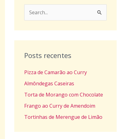
P
e
s
q
u
Posts recentes
i
Pizza de Camarão ao Curry
s
a
Almôndegas Caseiras
r
Torta de Morango com Chocolate
p
Frango ao Curry de Amendoim
o
Tortinhas de Merengue de Limão
r
: