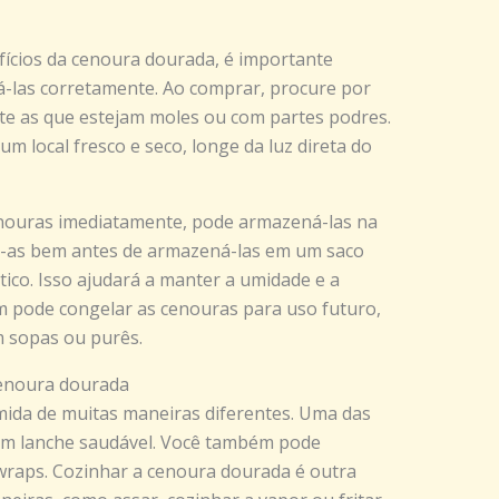
ícios da cenoura dourada, é importante
á-las corretamente. Ao comprar, procure por
te as que estejam moles ou com partes podres.
 local fresco e seco, longe da luz direta do
enouras imediatamente, pode armazená-las na
ue-as bem antes de armazená-las em um saco
ico. Isso ajudará a manter a umidade e a
m pode congelar as cenouras para uso futuro,
m sopas ou purês.
enoura dourada
ida de muitas maneiras diferentes. Uma das
um lanche saudável. Você também pode
 wraps. Cozinhar a cenoura dourada é outra