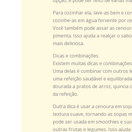
opção, e pode ser feito de várias ma
Para cozinhar ela, lave-as bem e c
cozinhe-as em água fervente por ce
Você também pode assar as cenoura
pimenta. Isso ajuda a realçar o sab
mais deliciosa.
Dicas e combinações
Existem muitas dicas e combinaçõe
Uma delas é combinar com outros le
uma refeição saudável e equilibrad
dourada a pratos de arroz, quinoa 
da refeição.
Outra dica é usar a cenoura em sopa
textura suave, tornando as sopas ma
pode ser usada em smoothies e su
outras frutas e legumes. Isso ajuda