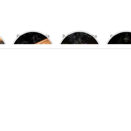
Picanha Grelhada
Bolo de Pamonha
Frango gra
com Chimichurri
na Palha
com mi
Fresco