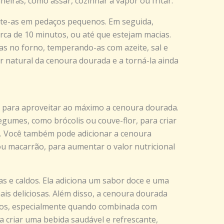
neiras, como assar, cozinhar a vapor ou fritar.
orte-as em pedaços pequenos. Em seguida,
rca de 10 minutos, ou até que estejam macias.
s no forno, temperando-as com azeite, sal e
or natural da cenoura dourada e a torná-la ainda
s para aproveitar ao máximo a cenoura dourada.
gumes, como brócolis ou couve-flor, para criar
a. Você também pode adicionar a cenoura
ou macarrão, para aumentar o valor nutricional
s e caldos. Ela adiciona um sabor doce e uma
is deliciosas. Além disso, a cenoura dourada
cos, especialmente quando combinada com
 a criar uma bebida saudável e refrescante,