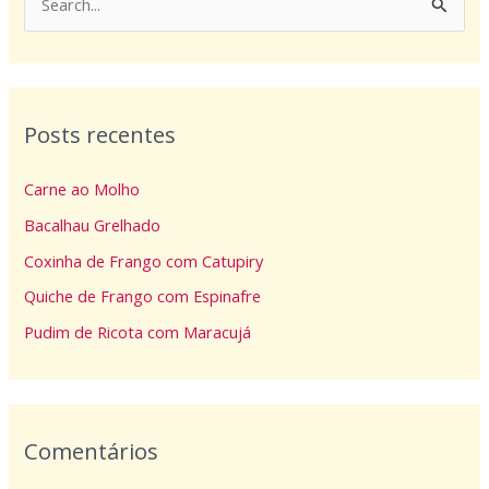
P
e
s
q
Posts recentes
u
i
Carne ao Molho
s
Bacalhau Grelhado
a
Coxinha de Frango com Catupiry
r
p
Quiche de Frango com Espinafre
o
Pudim de Ricota com Maracujá
r
:
Comentários