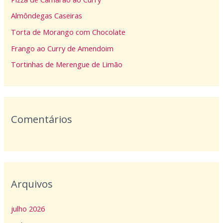
s
Almôndegas Caseiras
a
Torta de Morango com Chocolate
r
p
Frango ao Curry de Amendoim
o
Tortinhas de Merengue de Limão
r
:
Comentários
Arquivos
julho 2026