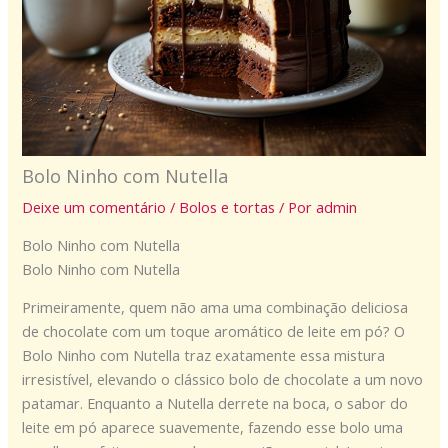
Bolo Ninho com Nutella
Deixe um comentário
/
Bolos e tortas
/ Por
admin
Bolo Ninho com Nutella
Bolo Ninho com Nutella
Primeiramente, quem não ama uma combinação deliciosa
de chocolate com um toque aromático de leite em pó? O
Bolo Ninho com Nutella traz exatamente essa mistura
irresistível, elevando o clássico bolo de chocolate a um novo
patamar. Enquanto a Nutella derrete na boca, o sabor do
leite em pó aparece suavemente, fazendo esse bolo uma