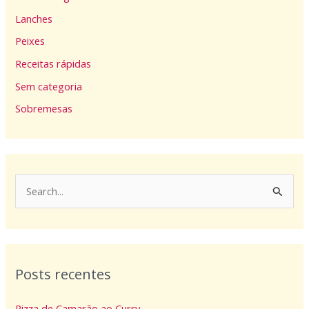
Lanches
Peixes
Receitas rápidas
Sem categoria
Sobremesas
P
e
s
q
Posts recentes
u
i
Pizza de Camarão ao Curry