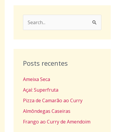
P
e
s
q
u
Posts recentes
i
Ameixa Seca
s
a
Açaí: Superfruta
r
Pizza de Camarão ao Curry
p
Almôndegas Caseiras
o
Frango ao Curry de Amendoim
r