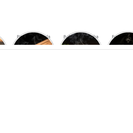
Picanha Grelhada
Bolo de Pamonha
Frango gra
com Chimichurri
na Palha
com mi
Fresco