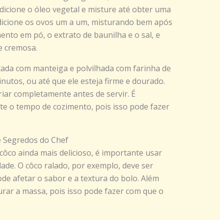
Adicione o óleo vegetal e misture até obter uma
icione os ovos um a um, misturando bem após
mento em pó, o extrato de baunilha e o sal, e
 e cremosa.
da com manteiga e polvilhada com farinha de
inutos, ou até que ele esteja firme e dourado.
riar completamente antes de servir. É
te o tempo de cozimento, pois isso pode fazer
e Segredos do Chef
ôco ainda mais delicioso, é importante usar
dade. O côco ralado, por exemplo, deve ser
ode afetar o sabor e a textura do bolo. Além
urar a massa, pois isso pode fazer com que o