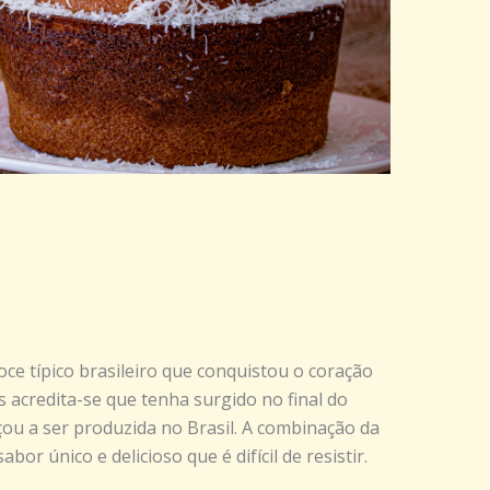
ce típico brasileiro que conquistou o coração
s acredita-se que tenha surgido no final do
ou a ser produzida no Brasil. A combinação da
or único e delicioso que é difícil de resistir.